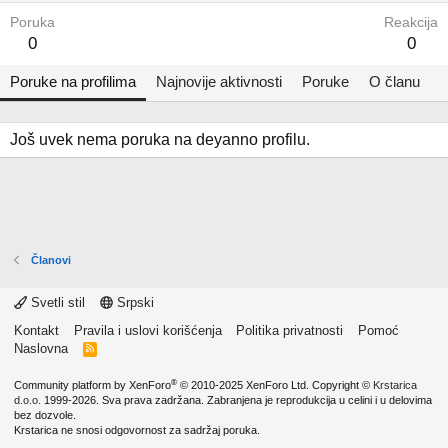
Poruka
Reakcija
0
0
Poruke na profilima
Najnovije aktivnosti
Poruke
O članu
Još uvek nema poruka na deyanno profilu.
Članovi
Svetli stil
Srpski
Kontakt
Pravila i uslovi korišćenja
Politika privatnosti
Pomoć
Naslovna
R
S
S
®
Community platform by XenForo
© 2010-2025 XenForo Ltd.
Copyright ©
Krstarica
d.o.o.
1999-2026. Sva prava zadržana. Zabranjena je reprodukcija u celini i u delovima
bez dozvole.
Krstarica ne snosi odgovornost za sadržaj poruka.