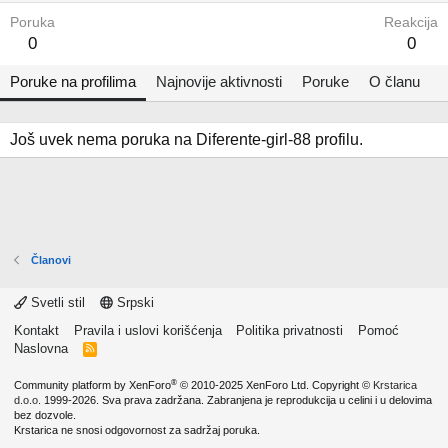
Poruka
Reakcija
0
0
Poruke na profilima
Najnovije aktivnosti
Poruke
O članu
Još uvek nema poruka na Diferente-girl-88 profilu.
Članovi
Svetli stil
Srpski
Kontakt
Pravila i uslovi korišćenja
Politika privatnosti
Pomoć
Naslovna
R
S
S
®
Community platform by XenForo
© 2010-2025 XenForo Ltd.
Copyright ©
Krstarica
d.o.o.
1999-2026. Sva prava zadržana. Zabranjena je reprodukcija u celini i u delovima
bez dozvole.
Krstarica ne snosi odgovornost za sadržaj poruka.