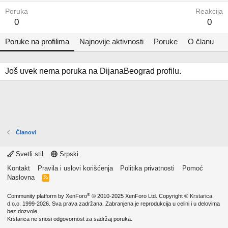
Poruka
Reakcija
0
0
Poruke na profilima
Najnovije aktivnosti
Poruke
O članu
Još uvek nema poruka na DijanaBeograd profilu.
Članovi
Svetli stil
Srpski
Kontakt
Pravila i uslovi korišćenja
Politika privatnosti
Pomoć
Naslovna
R
S
S
®
Community platform by XenForo
© 2010-2025 XenForo Ltd.
Copyright ©
Krstarica
d.o.o.
1999-2026. Sva prava zadržana. Zabranjena je reprodukcija u celini i u delovima
bez dozvole.
Krstarica ne snosi odgovornost za sadržaj poruka.