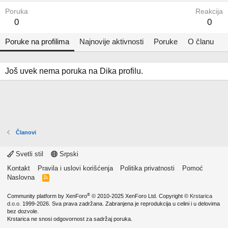
Poruka
Reakcija
0
0
Poruke na profilima
Najnovije aktivnosti
Poruke
O članu
Još uvek nema poruka na Dika profilu.
Članovi
Svetli stil
Srpski
Kontakt
Pravila i uslovi korišćenja
Politika privatnosti
Pomoć
Naslovna
R
S
S
®
Community platform by XenForo
© 2010-2025 XenForo Ltd.
Copyright ©
Krstarica
d.o.o.
1999-2026. Sva prava zadržana. Zabranjena je reprodukcija u celini i u delovima
bez dozvole.
Krstarica ne snosi odgovornost za sadržaj poruka.