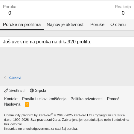
Poruka
Reakcija
0
0
Poruke na profilima
Najnovije aktivnosti
Poruke
O članu
Još uvek nema poruka na dika920 profilu.
Članovi
Svetli stil
Srpski
Kontakt
Pravila i uslovi korišćenja
Politika privatnosti
Pomoć
Naslovna
R
S
S
®
Community platform by XenForo
© 2010-2025 XenForo Ltd.
Copyright ©
Krstarica
d.o.o.
1999-2026. Sva prava zadržana. Zabranjena je reprodukcija u celini i u delovima
bez dozvole.
Krstarica ne snosi odgovornost za sadržaj poruka.