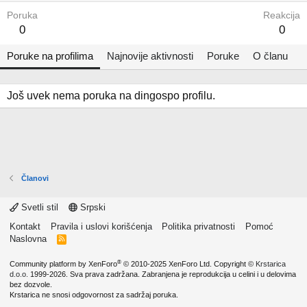
Poruka
Reakcija
0
0
Poruke na profilima
Najnovije aktivnosti
Poruke
O članu
Još uvek nema poruka na dingospo profilu.
Članovi
Svetli stil
Srpski
Kontakt
Pravila i uslovi korišćenja
Politika privatnosti
Pomoć
Naslovna
R
S
S
®
Community platform by XenForo
© 2010-2025 XenForo Ltd.
Copyright ©
Krstarica
d.o.o.
1999-2026. Sva prava zadržana. Zabranjena je reprodukcija u celini i u delovima
bez dozvole.
Krstarica ne snosi odgovornost za sadržaj poruka.