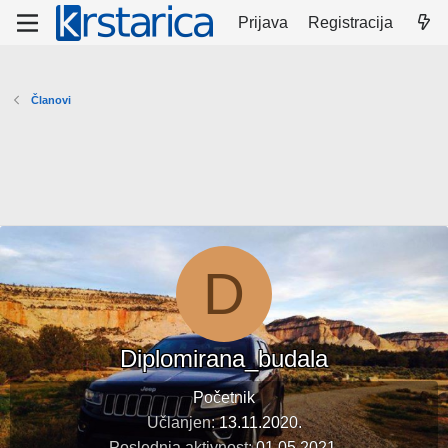
Prijava
Registracija
Članovi
D
Diplomirana_budala
Početnik
Učlanjen
13.11.2020.
Poslednja aktivnost
01.05.2021.