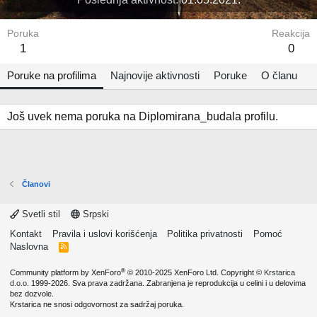
Poruka
Reakcija
1
0
Poruke na profilima
Najnovije aktivnosti
Poruke
O članu
Još uvek nema poruka na Diplomirana_budala profilu.
Članovi
Svetli stil
Srpski
Kontakt
Pravila i uslovi korišćenja
Politika privatnosti
Pomoć
Naslovna
R
S
S
®
Community platform by XenForo
© 2010-2025 XenForo Ltd.
Copyright ©
Krstarica
d.o.o.
1999-2026. Sva prava zadržana. Zabranjena je reprodukcija u celini i u delovima
bez dozvole.
Krstarica ne snosi odgovornost za sadržaj poruka.