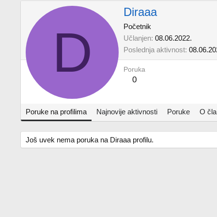
Diraaa
D
Početnik
Učlanjen
08.06.2022.
Poslednja aktivnost
08.06.20
Poruka
0
Poruke na profilima
Najnovije aktivnosti
Poruke
O čl
Još uvek nema poruka na Diraaa profilu.