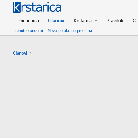
Pričaonica
Članovi
Krstarica
Pravilnik
O 
Trenutno prisutni
Nove poruke na profilima
Članovi