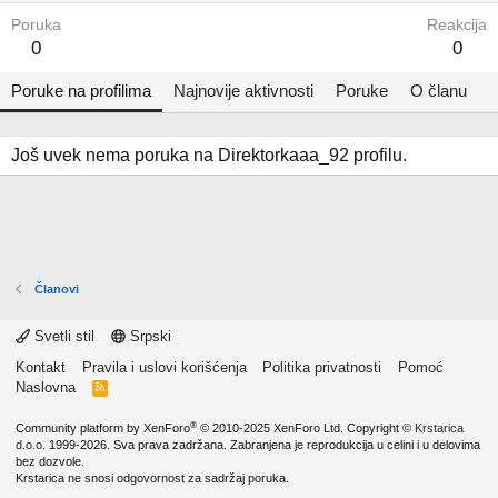
Poruka
Reakcija
0
0
Poruke na profilima
Najnovije aktivnosti
Poruke
O članu
Još uvek nema poruka na Direktorkaaa_92 profilu.
Članovi
Svetli stil
Srpski
Kontakt
Pravila i uslovi korišćenja
Politika privatnosti
Pomoć
Naslovna
R
S
S
®
Community platform by XenForo
© 2010-2025 XenForo Ltd.
Copyright ©
Krstarica
d.o.o.
1999-2026. Sva prava zadržana. Zabranjena je reprodukcija u celini i u delovima
bez dozvole.
Krstarica ne snosi odgovornost za sadržaj poruka.