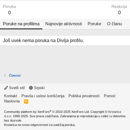
Poruka
Reakcija
0
0
Poruke na profilima
Najnovije aktivnosti
Poruke
O članu
Još uvek nema poruka na Divlja profilu.
Članovi
Svetli stil
Srpski
Kontakt
Pravila i uslovi korišćenja
Politika privatnosti
Pomoć
Naslovna
R
S
S
®
Community platform by XenForo
© 2010-2025 XenForo Ltd.
Copyright ©
Krstarica
d.o.o.
1999-2026. Sva prava zadržana. Zabranjena je reprodukcija u celini i u delovima
bez dozvole.
Krstarica ne snosi odgovornost za sadržaj poruka.