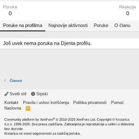
Poruka
Reakcija
0
0
Poruke na profilima
Najnovije aktivnosti
Poruke
O članu
Još uvek nema poruka na Djenta profilu.
Članovi
Svetli stil
Srpski
Kontakt
Pravila i uslovi korišćenja
Politika privatnosti
Pomoć
Naslovna
R
S
S
®
Community platform by XenForo
© 2010-2025 XenForo Ltd.
Copyright ©
Krstarica
d.o.o.
1999-2026. Sva prava zadržana. Zabranjena je reprodukcija u celini i u delovima
bez dozvole.
Krstarica ne snosi odgovornost za sadržaj poruka.