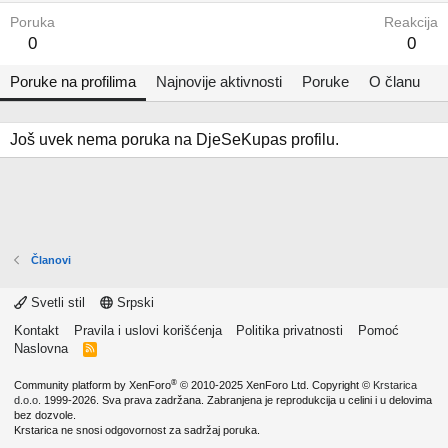
Poruka
Reakcija
0
0
Poruke na profilima
Najnovije aktivnosti
Poruke
O članu
Još uvek nema poruka na DjeSeKupas profilu.
Članovi
Svetli stil
Srpski
Kontakt
Pravila i uslovi korišćenja
Politika privatnosti
Pomoć
Naslovna
R
S
S
®
Community platform by XenForo
© 2010-2025 XenForo Ltd.
Copyright ©
Krstarica
d.o.o.
1999-2026. Sva prava zadržana. Zabranjena je reprodukcija u celini i u delovima
bez dozvole.
Krstarica ne snosi odgovornost za sadržaj poruka.