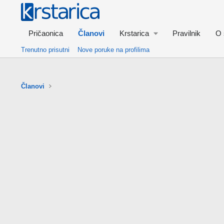
Pričaonica
Članovi
Krstarica
Pravilnik
O 
Trenutno prisutni
Nove poruke na profilima
Članovi