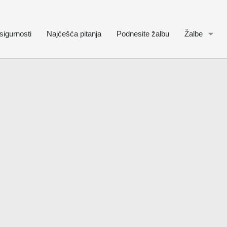
sigurnosti
Najćešća pitanja
Podnesite žalbu
Žalbe