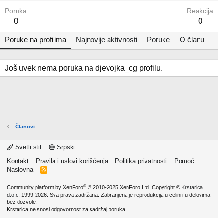
Poruka
Reakcija
0
0
Poruke na profilima
Najnovije aktivnosti
Poruke
O članu
Još uvek nema poruka na djevojka_cg profilu.
Članovi
Svetli stil
Srpski
Kontakt
Pravila i uslovi korišćenja
Politika privatnosti
Pomoć
Naslovna
R
S
S
®
Community platform by XenForo
© 2010-2025 XenForo Ltd.
Copyright ©
Krstarica
d.o.o.
1999-2026. Sva prava zadržana. Zabranjena je reprodukcija u celini i u delovima
bez dozvole.
Krstarica ne snosi odgovornost za sadržaj poruka.