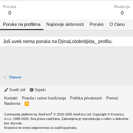
Poruka
Reakcija
0
0
Poruke na profilima
Najnovije aktivnosti
Poruke
O članu
Još uvek nema poruka na DjinaLolobridjida_ profilu.
Članovi
Svetli stil
Srpski
Kontakt
Pravila i uslovi korišćenja
Politika privatnosti
Pomoć
Naslovna
R
S
S
®
Community platform by XenForo
© 2010-2025 XenForo Ltd.
Copyright ©
Krstarica
d.o.o.
1999-2026. Sva prava zadržana. Zabranjena je reprodukcija u celini i u delovima
bez dozvole.
Krstarica ne snosi odgovornost za sadržaj poruka.