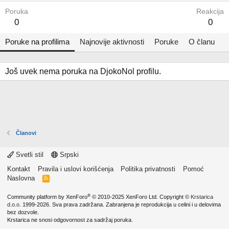
Poruka
Reakcija
0
0
Poruke na profilima
Najnovije aktivnosti
Poruke
O članu
Još uvek nema poruka na DjokoNol profilu.
Članovi
Svetli stil
Srpski
Kontakt
Pravila i uslovi korišćenja
Politika privatnosti
Pomoć
Naslovna
R
S
S
®
Community platform by XenForo
© 2010-2025 XenForo Ltd.
Copyright ©
Krstarica
d.o.o.
1999-2026. Sva prava zadržana. Zabranjena je reprodukcija u celini i u delovima
bez dozvole.
Krstarica ne snosi odgovornost za sadržaj poruka.