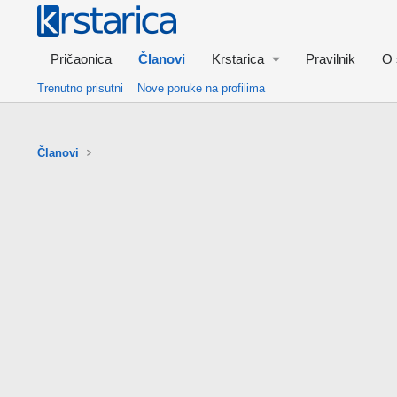
Pričaonica
Članovi
Krstarica
Pravilnik
O 
Trenutno prisutni
Nove poruke na profilima
Članovi