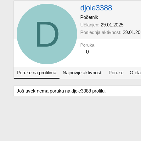
djole3388
D
Početnik
Učlanjen
29.01.2025.
Poslednja aktivnost
29.01.20
Poruka
0
Poruke na profilima
Najnovije aktivnosti
Poruke
O čl
Još uvek nema poruka na djole3388 profilu.