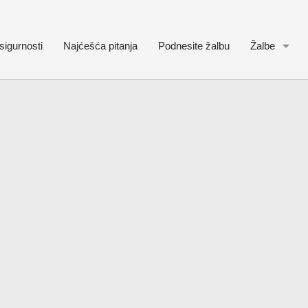
sigurnosti
Najćešća pitanja
Podnesite žalbu
Žalbe