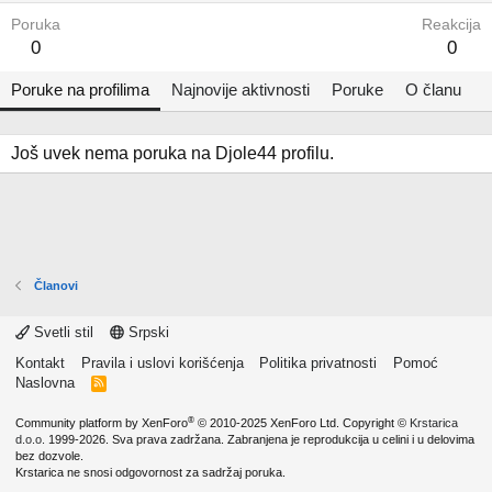
Poruka
Reakcija
0
0
Poruke na profilima
Najnovije aktivnosti
Poruke
O članu
Još uvek nema poruka na Djole44 profilu.
Članovi
Svetli stil
Srpski
Kontakt
Pravila i uslovi korišćenja
Politika privatnosti
Pomoć
Naslovna
R
S
S
®
Community platform by XenForo
© 2010-2025 XenForo Ltd.
Copyright ©
Krstarica
d.o.o.
1999-2026. Sva prava zadržana. Zabranjena je reprodukcija u celini i u delovima
bez dozvole.
Krstarica ne snosi odgovornost za sadržaj poruka.