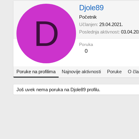
Djole89
D
Početnik
Učlanjen
29.04.2021.
Poslednja aktivnost
03.04.20
Poruka
0
Poruke na profilima
Najnovije aktivnosti
Poruke
O čl
Još uvek nema poruka na Djole89 profilu.