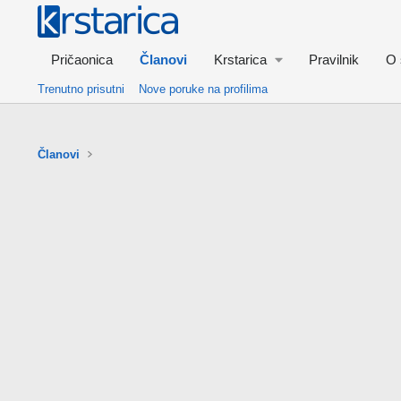
Pričaonica
Članovi
Krstarica
Pravilnik
O 
Trenutno prisutni
Nove poruke na profilima
Članovi