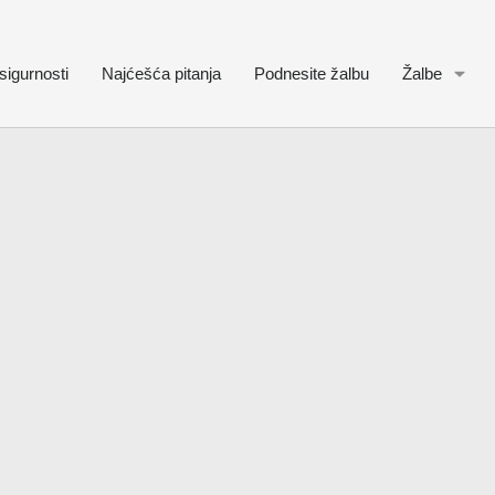
sigurnosti
Najćešća pitanja
Podnesite žalbu
Žalbe