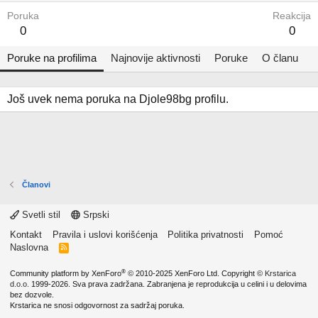
Poruka
Reakcija
0
0
Poruke na profilima
Najnovije aktivnosti
Poruke
O članu
Još uvek nema poruka na Djole98bg profilu.
Članovi
Svetli stil
Srpski
Kontakt
Pravila i uslovi korišćenja
Politika privatnosti
Pomoć
Naslovna
R
S
S
®
Community platform by XenForo
© 2010-2025 XenForo Ltd.
Copyright ©
Krstarica
d.o.o.
1999-2026. Sva prava zadržana. Zabranjena je reprodukcija u celini i u delovima
bez dozvole.
Krstarica ne snosi odgovornost za sadržaj poruka.