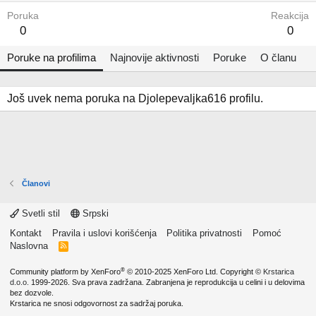
Poruka
Reakcija
0
0
Poruke na profilima
Najnovije aktivnosti
Poruke
O članu
Još uvek nema poruka na Djolepevaljka616 profilu.
Članovi
Svetli stil
Srpski
Kontakt
Pravila i uslovi korišćenja
Politika privatnosti
Pomoć
Naslovna
R
S
S
®
Community platform by XenForo
© 2010-2025 XenForo Ltd.
Copyright ©
Krstarica
d.o.o.
1999-2026. Sva prava zadržana. Zabranjena je reprodukcija u celini i u delovima
bez dozvole.
Krstarica ne snosi odgovornost za sadržaj poruka.