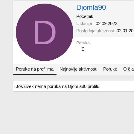
Djomla90
D
Početnik
Učlanjen
02.09.2022.
Poslednja aktivnost
02.01.20
Poruka
0
Poruke na profilima
Najnovije aktivnosti
Poruke
O čl
Još uvek nema poruka na Djomla90 profilu.