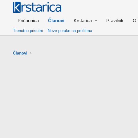
Pričaonica
Članovi
Krstarica
Pravilnik
O 
Trenutno prisutni
Nove poruke na profilima
Članovi