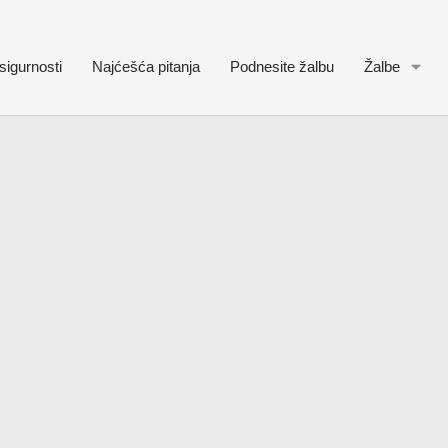
sigurnosti
Najćešća pitanja
Podnesite žalbu
Žalbe