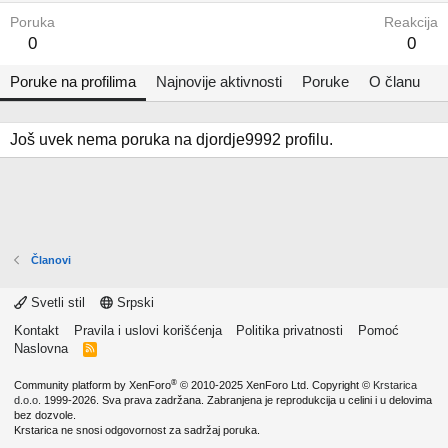
Poruka
Reakcija
0
0
Poruke na profilima
Najnovije aktivnosti
Poruke
O članu
Još uvek nema poruka na djordje9992 profilu.
Članovi
Svetli stil
Srpski
Kontakt
Pravila i uslovi korišćenja
Politika privatnosti
Pomoć
Naslovna
R
S
S
®
Community platform by XenForo
© 2010-2025 XenForo Ltd.
Copyright ©
Krstarica
d.o.o.
1999-2026. Sva prava zadržana. Zabranjena je reprodukcija u celini i u delovima
bez dozvole.
Krstarica ne snosi odgovornost za sadržaj poruka.