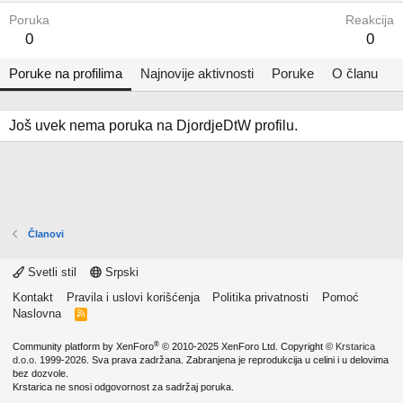
Poruka
Reakcija
0
0
Poruke na profilima
Najnovije aktivnosti
Poruke
O članu
Još uvek nema poruka na DjordjeDtW profilu.
Članovi
Svetli stil
Srpski
Kontakt
Pravila i uslovi korišćenja
Politika privatnosti
Pomoć
Naslovna
R
S
S
®
Community platform by XenForo
© 2010-2025 XenForo Ltd.
Copyright ©
Krstarica
d.o.o.
1999-2026. Sva prava zadržana. Zabranjena je reprodukcija u celini i u delovima
bez dozvole.
Krstarica ne snosi odgovornost za sadržaj poruka.