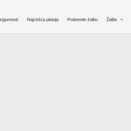
sigurnosti
Najćešća pitanja
Podnesite žalbu
Žalbe