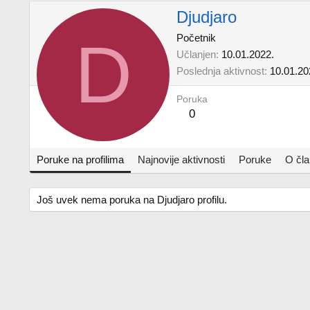
Djudjaro
D
Početnik
Učlanjen
10.01.2022.
Poslednja aktivnost
10.01.20
Poruka
0
Poruke na profilima
Najnovije aktivnosti
Poruke
O čl
Još uvek nema poruka na Djudjaro profilu.