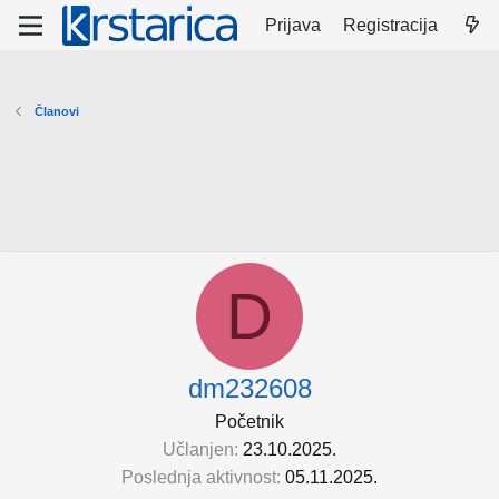
Prijava
Registracija
Članovi
D
dm232608
Početnik
Učlanjen
23.10.2025.
Poslednja aktivnost
05.11.2025.