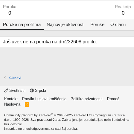
Poruka
Reakcija
0
0
Poruke na profilima
Najnovije aktivnosti
Poruke
O članu
Još uvek nema poruka na dm232608 profilu.
Članovi
Svetli stil
Srpski
Kontakt
Pravila i uslovi korišćenja
Politika privatnosti
Pomoć
Naslovna
R
S
S
®
Community platform by XenForo
© 2010-2025 XenForo Ltd.
Copyright ©
Krstarica
d.o.o.
1999-2026. Sva prava zadržana. Zabranjena je reprodukcija u celini i u delovima
bez dozvole.
Krstarica ne snosi odgovornost za sadržaj poruka.