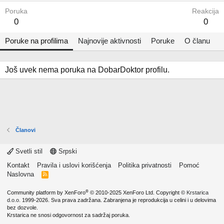
Poruka
Reakcija
0
0
Poruke na profilima
Najnovije aktivnosti
Poruke
O članu
Još uvek nema poruka na DobarDoktor profilu.
Članovi
Svetli stil
Srpski
Kontakt
Pravila i uslovi korišćenja
Politika privatnosti
Pomoć
Naslovna
R
S
S
®
Community platform by XenForo
© 2010-2025 XenForo Ltd.
Copyright ©
Krstarica
d.o.o.
1999-2026. Sva prava zadržana. Zabranjena je reprodukcija u celini i u delovima
bez dozvole.
Krstarica ne snosi odgovornost za sadržaj poruka.