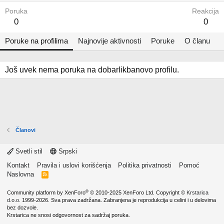
Poruka
Reakcija
0
0
Poruke na profilima
Najnovije aktivnosti
Poruke
O članu
Još uvek nema poruka na dobarlikbanovo profilu.
Članovi
Svetli stil
Srpski
Kontakt
Pravila i uslovi korišćenja
Politika privatnosti
Pomoć
Naslovna
R
S
S
®
Community platform by XenForo
© 2010-2025 XenForo Ltd.
Copyright ©
Krstarica
d.o.o.
1999-2026. Sva prava zadržana. Zabranjena je reprodukcija u celini i u delovima
bez dozvole.
Krstarica ne snosi odgovornost za sadržaj poruka.