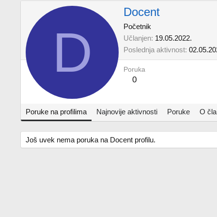
Docent
D
Početnik
Učlanjen
19.05.2022.
Poslednja aktivnost
02.05.20
Poruka
0
Poruke na profilima
Najnovije aktivnosti
Poruke
O čl
Još uvek nema poruka na Docent profilu.