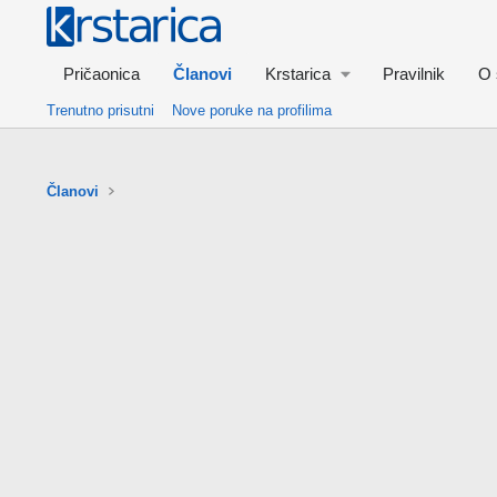
Pričaonica
Članovi
Krstarica
Pravilnik
O 
Trenutno prisutni
Nove poruke na profilima
Članovi