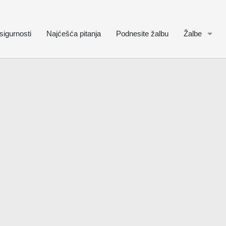
sigurnosti
Najćešća pitanja
Podnesite žalbu
Žalbe