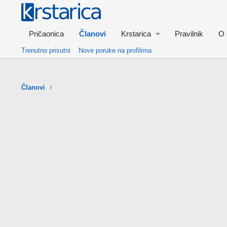
Pričaonica
Članovi
Krstarica
Pravilnik
O 
Trenutno prisutni
Nove poruke na profilima
Članovi