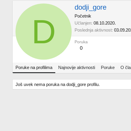
dodji_gore
D
Početnik
Učlanjen
08.10.2020.
Poslednja aktivnost
03.09.20
Poruka
0
Poruke na profilima
Najnovije aktivnosti
Poruke
O čl
Još uvek nema poruka na dodji_gore profilu.