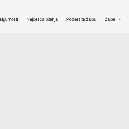
sigurnosti
Najćešća pitanja
Podnesite žalbu
Žalbe