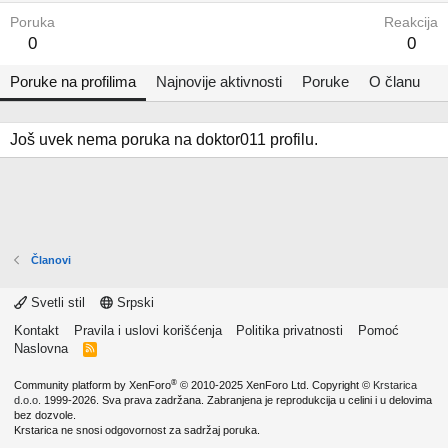
Poruka
Reakcija
0
0
Poruke na profilima
Najnovije aktivnosti
Poruke
O članu
Još uvek nema poruka na doktor011 profilu.
Članovi
Svetli stil
Srpski
Kontakt
Pravila i uslovi korišćenja
Politika privatnosti
Pomoć
Naslovna
R
S
S
®
Community platform by XenForo
© 2010-2025 XenForo Ltd.
Copyright ©
Krstarica
d.o.o.
1999-2026. Sva prava zadržana. Zabranjena je reprodukcija u celini i u delovima
bez dozvole.
Krstarica ne snosi odgovornost za sadržaj poruka.