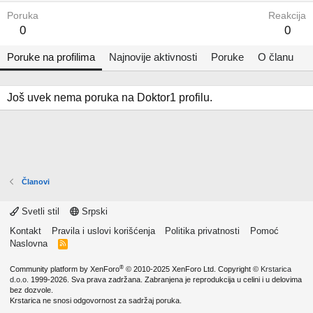
Poruka
Reakcija
0
0
Poruke na profilima
Najnovije aktivnosti
Poruke
O članu
Još uvek nema poruka na Doktor1 profilu.
Članovi
Svetli stil
Srpski
Kontakt
Pravila i uslovi korišćenja
Politika privatnosti
Pomoć
Naslovna
R
S
S
®
Community platform by XenForo
© 2010-2025 XenForo Ltd.
Copyright ©
Krstarica
d.o.o.
1999-2026. Sva prava zadržana. Zabranjena je reprodukcija u celini i u delovima
bez dozvole.
Krstarica ne snosi odgovornost za sadržaj poruka.