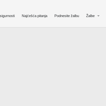
sigurnosti
Najćešća pitanja
Podnesite žalbu
Žalbe