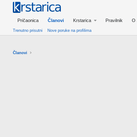
Pričaonica
Članovi
Krstarica
Pravilnik
O 
Trenutno prisutni
Nove poruke na profilima
Članovi