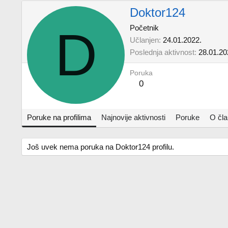
Doktor124
D
Početnik
Učlanjen
24.01.2022.
Poslednja aktivnost
28.01.20
Poruka
0
Poruke na profilima
Najnovije aktivnosti
Poruke
O čl
Još uvek nema poruka na Doktor124 profilu.