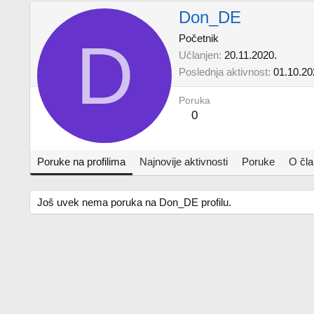
Don_DE
D
Početnik
Učlanjen
20.11.2020.
Poslednja aktivnost
01.10.20
Poruka
0
Poruke na profilima
Najnovije aktivnosti
Poruke
O čl
Još uvek nema poruka na Don_DE profilu.