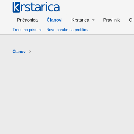
Pričaonica
Članovi
Krstarica
Pravilnik
O 
Trenutno prisutni
Nove poruke na profilima
Članovi