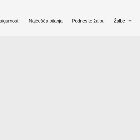
sigurnosti
Najćešća pitanja
Podnesite žalbu
Žalbe