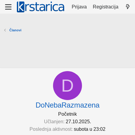
Prijava
Registracija
Članovi
D
DoNebaRazmazena
Početnik
Učlanjen
27.10.2025.
Poslednja aktivnost
subota u 23:02