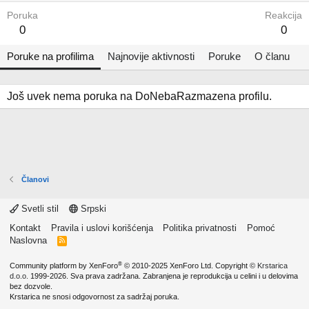
Poruka
Reakcija
0
0
Poruke na profilima
Najnovije aktivnosti
Poruke
O članu
Još uvek nema poruka na DoNebaRazmazena profilu.
Članovi
Svetli stil
Srpski
Kontakt
Pravila i uslovi korišćenja
Politika privatnosti
Pomoć
Naslovna
R
S
S
®
Community platform by XenForo
© 2010-2025 XenForo Ltd.
Copyright ©
Krstarica
d.o.o.
1999-2026. Sva prava zadržana. Zabranjena je reprodukcija u celini i u delovima
bez dozvole.
Krstarica ne snosi odgovornost za sadržaj poruka.