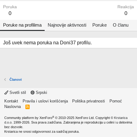
Poruka
Reakcija
0
0
Poruke na profilima
Najnovije aktivnosti
Poruke
O članu
Još uvek nema poruka na Doni37 profilu.
Članovi
Svetli stil
Srpski
Kontakt
Pravila i uslovi korišćenja
Politika privatnosti
Pomoć
Naslovna
R
S
S
®
Community platform by XenForo
© 2010-2025 XenForo Ltd.
Copyright ©
Krstarica
d.o.o.
1999-2026. Sva prava zadržana. Zabranjena je reprodukcija u celini i u delovima
bez dozvole.
Krstarica ne snosi odgovornost za sadržaj poruka.