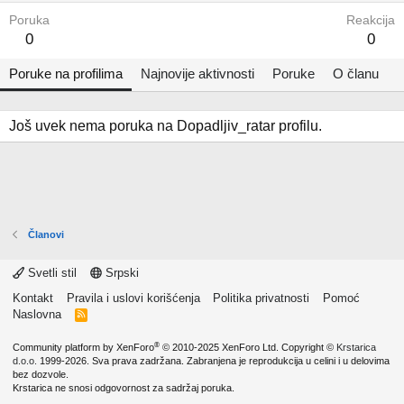
Poruka
Reakcija
0
0
Poruke na profilima
Najnovije aktivnosti
Poruke
O članu
Još uvek nema poruka na Dopadljiv_ratar profilu.
Članovi
Svetli stil
Srpski
Kontakt
Pravila i uslovi korišćenja
Politika privatnosti
Pomoć
Naslovna
R
S
S
®
Community platform by XenForo
© 2010-2025 XenForo Ltd.
Copyright ©
Krstarica
d.o.o.
1999-2026. Sva prava zadržana. Zabranjena je reprodukcija u celini i u delovima
bez dozvole.
Krstarica ne snosi odgovornost za sadržaj poruka.