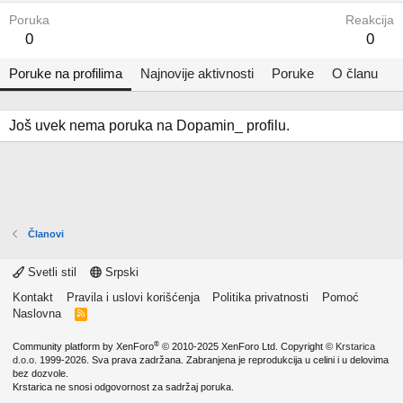
Poruka
Reakcija
0
0
Poruke na profilima
Najnovije aktivnosti
Poruke
O članu
Još uvek nema poruka na Dopamin_ profilu.
Članovi
Svetli stil
Srpski
Kontakt
Pravila i uslovi korišćenja
Politika privatnosti
Pomoć
Naslovna
R
S
S
®
Community platform by XenForo
© 2010-2025 XenForo Ltd.
Copyright ©
Krstarica
d.o.o.
1999-2026. Sva prava zadržana. Zabranjena je reprodukcija u celini i u delovima
bez dozvole.
Krstarica ne snosi odgovornost za sadržaj poruka.