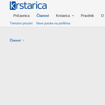
Pričaonica
Članovi
Krstarica
Pravilnik
O 
Trenutno prisutni
Nove poruke na profilima
Članovi