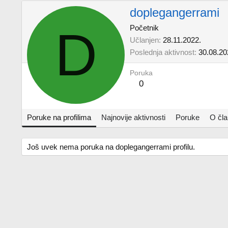
doplegangerrami
D
Početnik
Učlanjen
28.11.2022.
Poslednja aktivnost
30.08.20
Poruka
0
Poruke na profilima
Najnovije aktivnosti
Poruke
O čl
Još uvek nema poruka na doplegangerrami profilu.