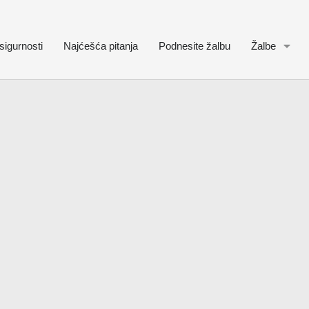
sigurnosti
Najćešća pitanja
Podnesite žalbu
Žalbe