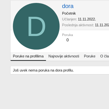
dora
D
Početnik
Učlanjen
11.11.2022.
Poslednja aktivnost
11.11.20
Poruka
0
Poruke na profilima
Najnovije aktivnosti
Poruke
O čl
Još uvek nema poruka na dora profilu.