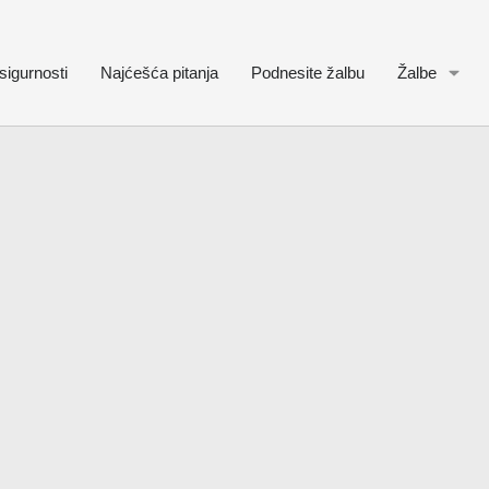
sigurnosti
Najćešća pitanja
Podnesite žalbu
Žalbe