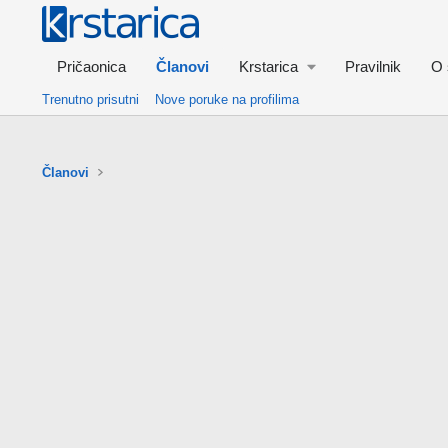
Pričaonica
Članovi
Krstarica
Pravilnik
O 
Trenutno prisutni
Nove poruke na profilima
Članovi