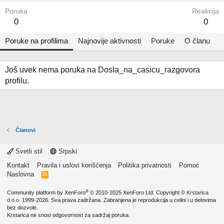
Poruka
Reakcija
0
0
Poruke na profilima
Najnovije aktivnosti
Poruke
O članu
Još uvek nema poruka na Dosla_na_casicu_razgovora
profilu.
Članovi
Svetli stil
Srpski
Kontakt
Pravila i uslovi korišćenja
Politika privatnosti
Pomoć
Naslovna
R
S
S
®
Community platform by XenForo
© 2010-2025 XenForo Ltd.
Copyright ©
Krstarica
d.o.o.
1999-2026. Sva prava zadržana. Zabranjena je reprodukcija u celini i u delovima
bez dozvole.
Krstarica ne snosi odgovornost za sadržaj poruka.