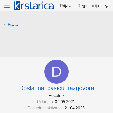
Prijava
Registracija
Članovi
D
Dosla_na_casicu_razgovora
Početnik
Učlanjen
02.05.2021.
Poslednja aktivnost
21.04.2023.