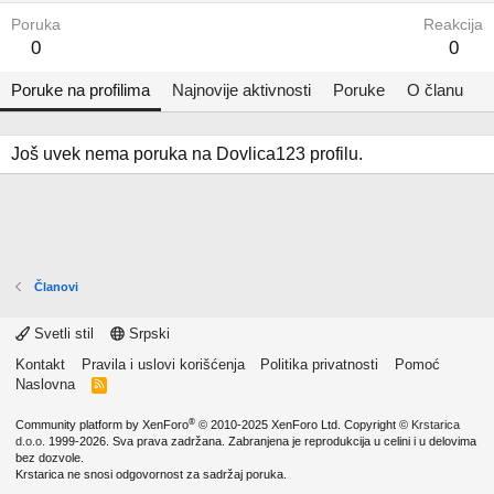
Poruka
Reakcija
0
0
Poruke na profilima
Najnovije aktivnosti
Poruke
O članu
Još uvek nema poruka na Dovlica123 profilu.
Članovi
Svetli stil
Srpski
Kontakt
Pravila i uslovi korišćenja
Politika privatnosti
Pomoć
Naslovna
R
S
S
®
Community platform by XenForo
© 2010-2025 XenForo Ltd.
Copyright ©
Krstarica
d.o.o.
1999-2026. Sva prava zadržana. Zabranjena je reprodukcija u celini i u delovima
bez dozvole.
Krstarica ne snosi odgovornost za sadržaj poruka.