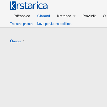
Pričaonica
Članovi
Krstarica
Pravilnik
O 
Trenutno prisutni
Nove poruke na profilima
Članovi