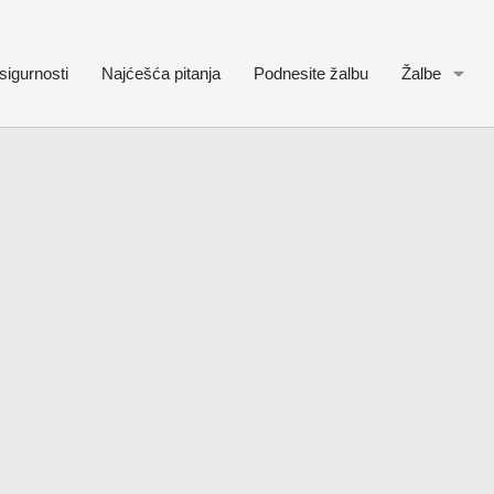
sigurnosti
Najćešća pitanja
Podnesite žalbu
Žalbe