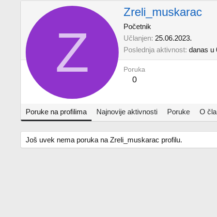
Zreli_muskarac
Z
Početnik
Učlanjen
25.06.2023.
Poslednja aktivnost
danas u 
Poruka
0
Poruke na profilima
Najnovije aktivnosti
Poruke
O čl
Još uvek nema poruka na Zreli_muskarac profilu.