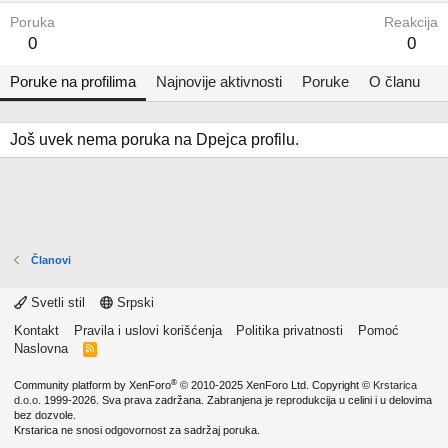
Poruka
Reakcija
0
0
Poruke na profilima
Najnovije aktivnosti
Poruke
O članu
Još uvek nema poruka na Dpejca profilu.
Članovi
Svetli stil
Srpski
Kontakt
Pravila i uslovi korišćenja
Politika privatnosti
Pomoć
Naslovna
R
S
S
®
Community platform by XenForo
© 2010-2025 XenForo Ltd.
Copyright ©
Krstarica
d.o.o.
1999-2026. Sva prava zadržana. Zabranjena je reprodukcija u celini i u delovima
bez dozvole.
Krstarica ne snosi odgovornost za sadržaj poruka.