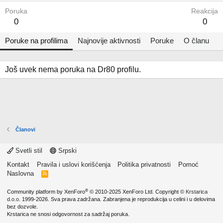
Poruka
Reakcija
0
0
Poruke na profilima
Najnovije aktivnosti
Poruke
O članu
Još uvek nema poruka na Dr80 profilu.
Članovi
Svetli stil
Srpski
Kontakt
Pravila i uslovi korišćenja
Politika privatnosti
Pomoć
Naslovna
R
S
S
®
Community platform by XenForo
© 2010-2025 XenForo Ltd.
Copyright ©
Krstarica
d.o.o.
1999-2026. Sva prava zadržana. Zabranjena je reprodukcija u celini i u delovima
bez dozvole.
Krstarica ne snosi odgovornost za sadržaj poruka.