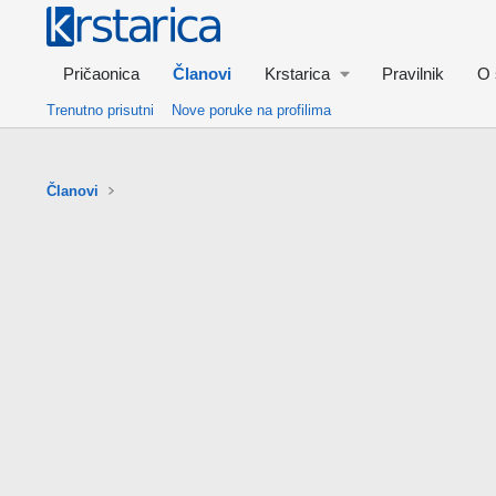
Pričaonica
Članovi
Krstarica
Pravilnik
O 
Trenutno prisutni
Nove poruke na profilima
Članovi