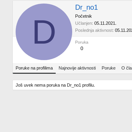
Dr_no1
D
Početnik
Učlanjen
05.11.2021.
Poslednja aktivnost
05.11.20
Poruka
0
Poruke na profilima
Najnovije aktivnosti
Poruke
O čl
Još uvek nema poruka na Dr_no1 profilu.