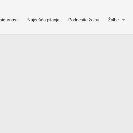
sigurnosti
Najćešća pitanja
Podnesite žalbu
Žalbe