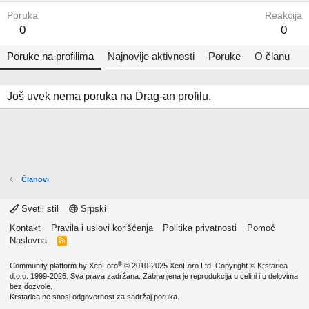
Poruka
Reakcija
0
0
Poruke na profilima
Najnovije aktivnosti
Poruke
O članu
Još uvek nema poruka na Drag-an profilu.
Članovi
Svetli stil
Srpski
Kontakt
Pravila i uslovi korišćenja
Politika privatnosti
Pomoć
Naslovna
R
S
S
®
Community platform by XenForo
© 2010-2025 XenForo Ltd.
Copyright ©
Krstarica
d.o.o.
1999-2026. Sva prava zadržana. Zabranjena je reprodukcija u celini i u delovima
bez dozvole.
Krstarica ne snosi odgovornost za sadržaj poruka.