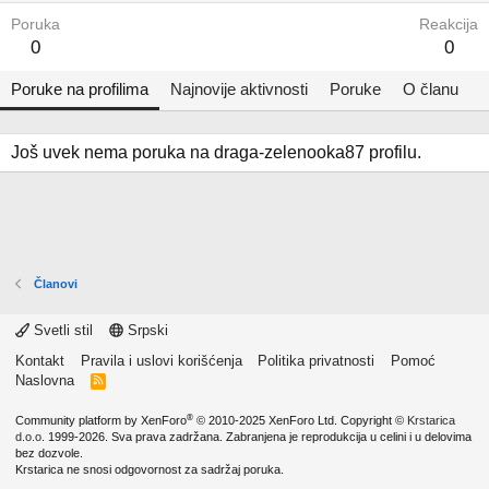
Poruka
Reakcija
0
0
Poruke na profilima
Najnovije aktivnosti
Poruke
O članu
Još uvek nema poruka na draga-zelenooka87 profilu.
Članovi
Svetli stil
Srpski
Kontakt
Pravila i uslovi korišćenja
Politika privatnosti
Pomoć
Naslovna
R
S
S
®
Community platform by XenForo
© 2010-2025 XenForo Ltd.
Copyright ©
Krstarica
d.o.o.
1999-2026. Sva prava zadržana. Zabranjena je reprodukcija u celini i u delovima
bez dozvole.
Krstarica ne snosi odgovornost za sadržaj poruka.