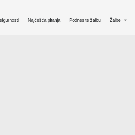
sigurnosti
Najćešća pitanja
Podnesite žalbu
Žalbe