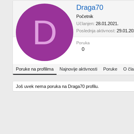
Draga70
D
Početnik
Učlanjen
28.01.2021.
Poslednja aktivnost
29.01.20
Poruka
0
Poruke na profilima
Najnovije aktivnosti
Poruke
O čl
Još uvek nema poruka na Draga70 profilu.