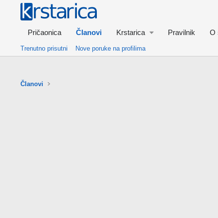
Pričaonica
Članovi
Krstarica
Pravilnik
O 
Trenutno prisutni
Nove poruke na profilima
Članovi