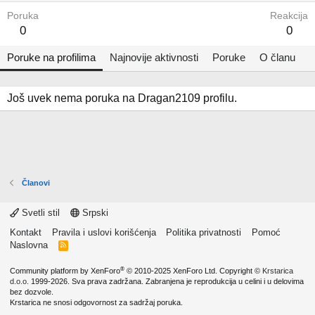
Poruka
Reakcija
0
0
Poruke na profilima
Najnovije aktivnosti
Poruke
O članu
Još uvek nema poruka na Dragan2109 profilu.
Članovi
Svetli stil
Srpski
Kontakt
Pravila i uslovi korišćenja
Politika privatnosti
Pomoć
Naslovna
R
S
S
®
Community platform by XenForo
© 2010-2025 XenForo Ltd.
Copyright ©
Krstarica
d.o.o.
1999-2026. Sva prava zadržana. Zabranjena je reprodukcija u celini i u delovima
bez dozvole.
Krstarica ne snosi odgovornost za sadržaj poruka.